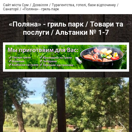
Сайт міста Сум
Дозвілля
Турагентства, готелі, бази відпочинку
Санаторії
«Поляна» - гриль парк
«Поляна» - гриль парк / Товари та
послуги / Альтанки № 1-7